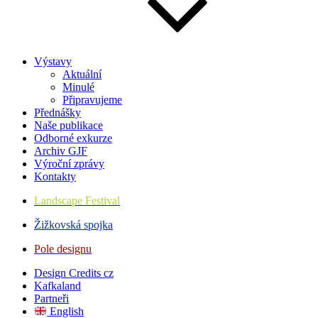
Výstavy
Aktuální
Minulé
Připravujeme
Přednášky
Naše publikace
Odborné exkurze
Archiv GJF
Výroční zprávy
Kontakty
Landscape Festival
Žižkovská spojka
Pole designu
Design Credits cz
Kafkaland
Partneři
English