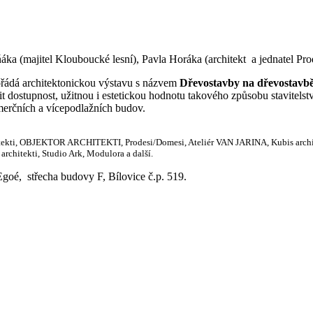
ňáka (majitel Klouboucké lesní), Pavla Horáka (architekt a jednatel P
řádá architektonickou výstavu s názvem
Dřevostavby na dřevostavb
 dostupnost, užitnou i estetickou hodnotu takového způsobu stavitelstv
omerčních a vícepodlažních budov.
architekti, OBJEKTOR ARCHITEKTI, Prodesi/Domesi, Ateliér VAN JARINA, Kubis archi
rchitekti, Studio Ark, Modulora a další.
Egoé, střecha budovy F, Bílovice č.p. 519.