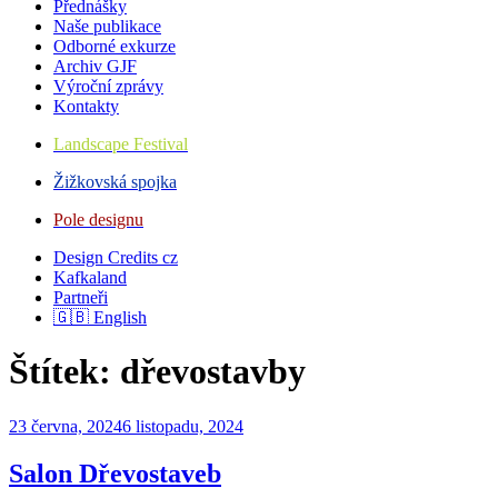
Přednášky
Naše publikace
Odborné exkurze
Archiv GJF
Výroční zprávy
Kontakty
Landscape Festival
Žižkovská spojka
Pole designu
Design Credits cz
Kafkaland
Partneři
🇬🇧 English
Štítek:
dřevostavby
Publikováno
23 června, 2024
6 listopadu, 2024
Salon Dřevostaveb