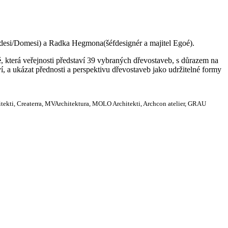
rodesi/Domesi) a Radka Hegmona(šéfdesignér a majitel Egoé).
ě
, která veřejnosti představí 39 vybraných dřevostaveb, s důrazem na
í, a ukázat přednosti a perspektivu dřevostaveb jako udržitelné formy
tekti, Createrra, MVArchitektura, MOLO Architekti, Archcon atelier, GRAU