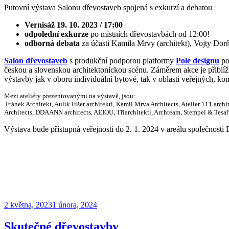
Putovní výstava Salonu dřevostaveb spojená s exkurzí a debatou
Vernisáž 19. 10. 2023
/ 17:00
odpolední exkurze
po místních dřevostavbách od 12:00!
odborná debata
za účasti Kamila Mrvy (architekt), Vojty Dor
Salon dřevostaveb
s produkční podporou platformy
Pole designu
po
českou a slovenskou architektonickou scénu. Záměrem akce je přiblížit
výstavby jak v oboru individuální bytové, tak v oblasti veřejných, k
Mezi ateliéry prezentovanými na výstavě, jsou:
Fránek Architekt, Aulík Fišer architekti, Kamil Mrva Architects, Atelier 111 
Architects, DDAANN architects, AEIOU, Třiarchitekti, Archteam, Stempel & Tesař a
Výstava bude přístupná veřejnosti do 2. 1. 2024 v areálu společnosti 
Publikováno
2 května, 2023
1 února, 2024
Skutečné dřevostavby