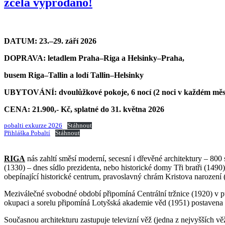
zcela vyprodáno!
DATUM: 23.–29. září 2026
DOPRAVA: letadlem Praha–Riga a Helsinky–Praha,
busem Riga–Tallin a lodí Tallin–Helsinky
UBYTOVÁNÍ: dvoulůžkové pokoje, 6 nocí (2 noci v každém měs
CENA: 21.900,- Kč, splatné do 31. května 2026
pobalti exkurze 2026
Stáhnout
Přihláška Pobaltí
Stáhnout
RIGA
nás zahltí směsí moderní, secesní i dřevěné architektury – 80
(1330) – dnes sídlo prezidenta, nebo historické domy Tři bratři (1
obepínající historické centrum, pravoslavný chrám Kristova narození (1
Meziválečné svobodné období připomíná Centrální tržnice (1920) v 
okupaci a sorelu připomíná Lotyšská akademie věd (1951) postavena
Současnou architekturu zastupuje televizní věž (jedna z nejvyšších 