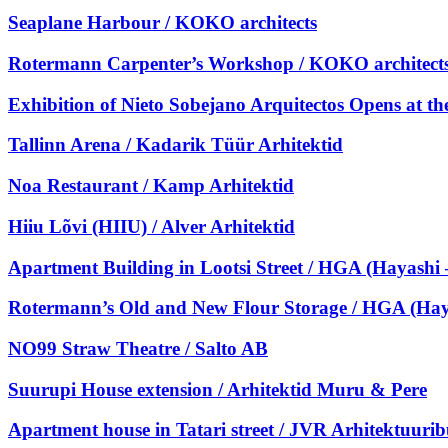
Seaplane Harbour / KOKO architects
Rotermann Carpenter’s Workshop / KOKO architect
Exhibition of Nieto Sobejano Arquitectos Opens at th
Tallinn Arena / Kadarik Tüür Arhitektid
Noa Restaurant / Kamp Arhitektid
Hiiu Lõvi (HIIU) / Alver Arhitektid
Apartment Building in Lootsi Street / HGA (Hayashi 
Rotermann’s Old and New Flour Storage / HGA (Haya
NO99 Straw Theatre / Salto AB
Suurupi House extension / Arhitektid Muru & Pere
Apartment house in Tatari street / JVR Arhitektuuri