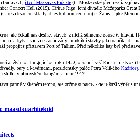
ch budovách,
čtvrť Maskavas forštate
(tj. Moskevské předměstí, zajímav
mber Concert Hall (2015), Cirkus Riga, letní divadlo Mežaparks Grea
taré železniční sklady, dnes kulturní centrum) či Žanis Lipke Memor
erná, ale čekají nás desítky staveb, z nichž stihneme pouze ty hlavní. 
staurace a byty. Jsou zde zachovány i unikátní stavby jako například st
ží propojit s přístavem Port of Tallinn. Před několika lety byl představ
adnicí a lékárnou fungující od roku 1422, obranná věž Kiek in de Kök (1
, divadly, bary a kavárnami, prezidentský palác Petra Velikého
Kadriorg
sídlící v obrovském hangáru z roku 1917.
avit patrně v šíleném tempu, ale držme si palce. Zde je širší výběr s li
o maastikuarhitektid
itects