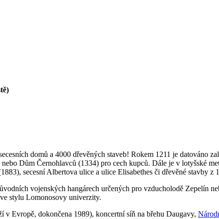
tě)
0 secesních domů a 4000 dřevěných staveb! Rokem 1211 je datováno zal
490) nebo Dům Černohlavců (1334) pro cech kupců. Dále je v lotyšské 
883), secesní Albertova ulice a ulice Elisabethes či dřevěné stavby z 19
původních vojenských hangárech určených pro vzducholodě Zepelín ne
 ve stylu Lomonosovy univerzity.
věží v Evropě, dokončena 1989), koncertní síň na břehu Daugavy,
Národn