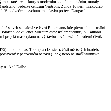
ý mix staré architektury s moderním pouličním uměním, murály,
t Bandstand, vědecké centrum Ventspils, Zunda Towers, mrakodrap
ial. V podvečer si vychutnáme plavbu po řece Daugavě.
Hodně staveb se nalézá ve čtvrti Rotermann, kde původní industriální
ará solnice v doku, dnes Muzeum estonské architektury. V Tallinnu
en i projekt masterplanu na výstavbu nové rozsáhlé moderní čtvrti,
475), hradní oblast Toompea (13. stol.), části městských hradeb,
postavený v petrovském baroku (1725) nebo nejstarší tallinnské
nky na ArchDaily: