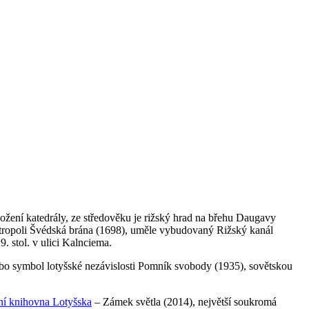
ožení katedrály, ze středověku je rižský hrad na břehu Daugavy
metropoli Švédská brána (1698), uměle vybudovaný Rižský kanál
. stol. v ulici Kalnciema.
bo symbol lotyšské nezávislosti Pomník svobody (1935), sovětskou
í knihovna Lotyšska
– Zámek světla (2014), největší soukromá