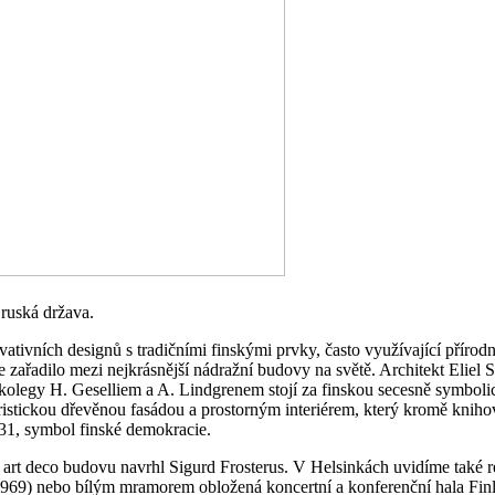
 ruská država.
ovativních designů s tradičními finskými prvky, často využívající přírod
zařadilo mezi nejkrásnější nádražní budovy na světě. Architekt Eliel 
 kolegy H. Geselliem a A. Lindgrenem stojí za finskou secesně symboli
stickou dřevěnou fasádou a prostorným interiérem, který kromě knihovny
31, symbol finské demokracie.
rt deco budovu navrhl Sigurd Frosterus. V Helsinkách uvidíme také rea
1969) nebo bílým mramorem obložená koncertní a konferenční hala Finl