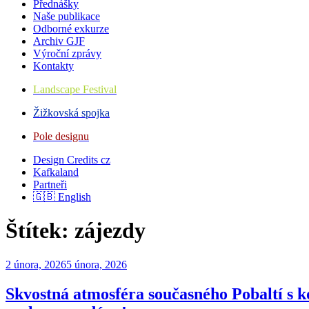
Přednášky
Naše publikace
Odborné exkurze
Archiv GJF
Výroční zprávy
Kontakty
Landscape Festival
Žižkovská spojka
Pole designu
Design Credits cz
Kafkaland
Partneři
🇬🇧 English
Štítek:
zájezdy
Publikováno
2 února, 2026
5 února, 2026
Skvostná atmosféra současného Pobaltí s kou