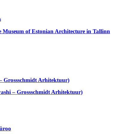
s
e Museum of Estonian Architecture in Tallinn
– Grossschmidt Arhitektuur)
shi – Grossschmidt Arhitektuur)
büroo