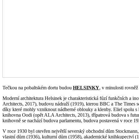
Tečkou na pobaltském dortu budou
HELSINKY
, v minulosti rovněž
Moderní architektura Helsinek je charakteristická fúzí funkčních a in
Architects, 2017), budovu nádraží (1919), kterou BBC a The Times se 
díky které mohly vzniknout nádherné oblouky a klenby. Eliel spolu s
knihovna Oodi (opět ALA Architects, 2013), třípatrová budova s futuri
knihovně se nachází budova parlamentu, budova postavená v roce 19
V roce 1930 byl otevřen největší severský obchodní dům Stockmann, a
vlastní dům (1936), kulturní dům (1958), akademické knihkupectví (