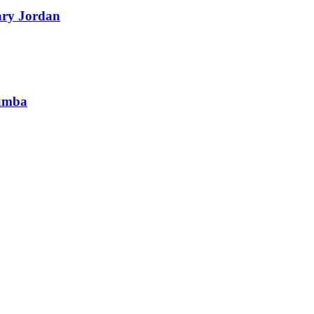
ary Jordan
lumba