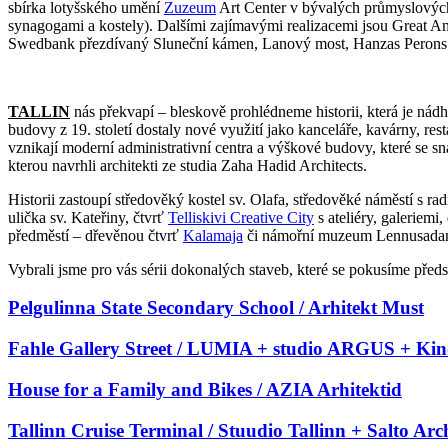
sbírka lotyšského umění
Zuzeum
Art Center v bývalých průmyslový
synagogami a kostely). Dalšími zajímavými realizacemi jsou Great A
Swedbank přezdívaný Sluneční kámen, Lanový most, Hanzas Perons (s
TALLIN
nás překvapí – bleskově prohlédneme historii, která je nádh
budovy z 19. století dostaly nové využití jako kanceláře, kavárny, re
vznikají moderní administrativní centra a výškové budovy, které se sna
kterou navrhli architekti ze studia Zaha Hadid Architects.
Historii zastoupí středověký kostel sv. Olafa, středověké náměstí s r
ulička sv. Kateřiny, čtvrť
Telliskivi Creative City
s ateliéry, galeriemi
předměstí – dřevěnou čtvrť
Kalamaja
či námořní muzeum Lennusadam 
Vybrali jsme pro vás sérii dokonalých staveb, které se pokusíme předst
Pelgulinna State Secondary School / Arhitekt Must
Fahle Gallery Street / LUMIA + studio ARGUS + Kin
House for a Family and Bikes / AZIA Arhitektid
Tallinn Cruise Terminal / Stuudio Tallinn + Salto Arch