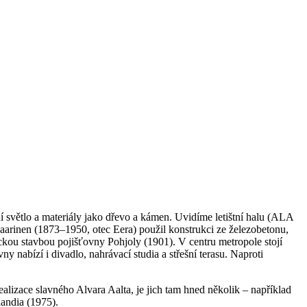
ní světlo a materiály jako dřevo a kámen. Uvidíme letištní halu (ALA
Saarinen (1873–1950, otec Eera) použil konstrukci ze železobetonu,
ckou stavbou pojišťovny Pohjoly (1901). V centru metropole stojí
 nabízí i divadlo, nahrávací studia a střešní terasu. Naproti
lizace slavného Alvara Aalta, je jich tam hned několik – například
andia (1975).