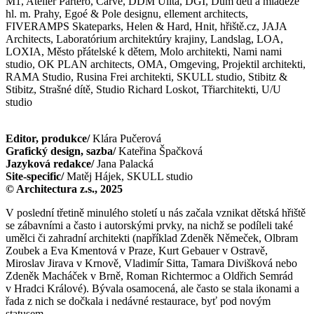
M1, Atelier Partero, Carve, DDM Ulita, DGI, Dům dětí a mládeže
hl. m. Prahy, Egoé & Pole designu, ellement architects,
FIVERAMPS Skateparks, Helen & Hard, Hnit, hřiště.cz, JAJA
Architects, Laboratórium architektúry krajiny, Landslag, LOA,
LOXIA, Město přátelské k dětem, Molo architekti, Nami nami
studio, OK PLAN architects, OMA, Omgeving, Projektil architekti,
RAMA Studio, Rusina Frei architekti, SKULL studio, Stibitz &
Stibitz, Strašné dítě, Studio Richard Loskot, Třiarchitekti, U/U
studio
Editor, produkce/
Klára Pučerová
Grafický design, sazba/
Kateřina Špačková
Jazyková redakce/
Jana Palacká
Site-specific/
Matěj Hájek, SKULL studio
© Architectura z.s., 2025
V poslední třetině minulého století u nás začala vznikat dětská hřiště
se zábavními a často i autorskými prvky, na nichž se podíleli také
umělci či zahradní architekti (například Zdeněk Němeček, Olbram
Zoubek a Eva Kmentová v Praze, Kurt Gebauer v Ostravě,
Miroslav Jirava v Krnově, Vladimír Sitta, Tamara Divišková nebo
Zdeněk Macháček v Brně, Roman Richtermoc a Oldřich Semrád
v Hradci Králové). Bývala osamocená, ale často se stala ikonami a
řada z nich se dočkala i nedávné restaurace, byť pod novým
statusem