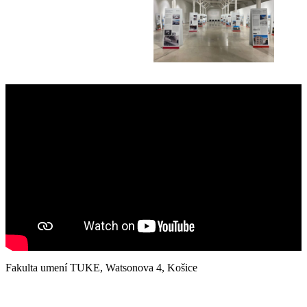
Fakulta umení TUKE, Watsonova 4, Košice