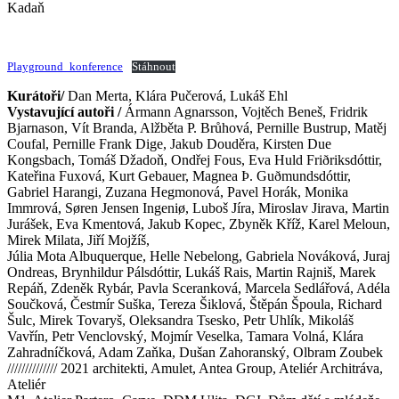
Kadaň
Playground_konference
Stáhnout
Kurátoři/
Dan Merta, Klára Pučerová, Lukáš Ehl
Vystavující autoři /
Ármann Agnarsson, Vojtěch Beneš, Fridrik
Bjarnason, Vít Branda, Alžběta P. Brůhová, Pernille Bustrup, Matěj
Coufal, Pernille Frank Dige, Jakub Douděra, Kirsten Due
Kongsbach, Tomáš Džadoň, Ondřej Fous, Eva Huld Friðriksdóttir,
Kateřina Fuxová, Kurt Gebauer, Magnea Þ. Guðmundsdóttir,
Gabriel Harangi, Zuzana Hegmonová, Pavel Horák, Monika
Immrová, Søren Jensen Ingeniø, Luboš Jíra, Miroslav Jirava, Martin
Jurášek, Eva Kmentová, Jakub Kopec, Zbyněk Kříž, Karel Meloun,
Mirek Milata, Jiří Mojžíš,
Júlia Mota Albuquerque, Helle Nebelong, Gabriela Nováková, Juraj
Ondreas, Brynhildur Pálsdóttir, Lukáš Rais, Martin Rajniš, Marek
Repáň, Zdeněk Rybár, Pavla Sceranková, Marcela Sedlářová, Adéla
Součková, Čestmír Suška, Tereza Šiklová, Štěpán Špoula, Richard
Šulc, Mirek Tovaryš, Oleksandra Tsesko, Petr Uhlík, Mikoláš
Vavřín, Petr Venclovský, Mojmír Veselka, Tamara Volná, Klára
Zahradníčková, Adam Zaňka, Dušan Zahoranský, Olbram Zoubek
////////////// 2021 architekti, Amulet, Antea Group, Ateliér Architráva,
Ateliér