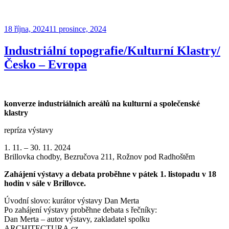
Publikováno
18 října, 2024
11 prosince, 2024
Industriální topografie/Kulturní Klastry/
Česko – Evropa
konverze industriálních areálů na kulturní a společenské
klastry
repríza výstavy
1. 11. – 30. 11. 2024
Brillovka chodby, Bezručova 211, Rožnov pod Radhoštěm
Zahájení výstavy a debata proběhne v pátek 1. listopadu v 18
hodin v sále v Brillovce.
Úvodní slovo: kurátor výstavy Dan Merta
Po zahájení výstavy proběhne debata s řečníky:
Dan Merta – autor výstavy, zakladatel spolku
ARCHITECTURA.cz