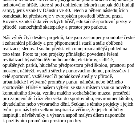
nehotového hřiště, které si pod dohledem lektorů naopak děti budují
samy), jenž vznikl v Dánsku ve 40. letech a během následujících
osmdesáti let představuje v evropském prostředí běžnou praxi.
Rovněž vzniká řada vědeckých hřišť, edukačně-sportovní prvky v
přírodě, samozřejmě skateparky a prostor pro parkour.
Náš výběr čtyř desítek projektů, kde jsou zastoupeny soudobé české
i zahraniční příklady a pro připomenutí i starší a stále oblíbené
realizace, sledoval snahu představit co nejrozmanitější pohled na
toto téma. Proto tu jsou projekty přinášející povedené řešení
revitalizací bývalého těžebního areálu, elektrárny, sídliště,
opuštěných parků, hluchého předprostoru před školou, prostoru pod
mostem, nábřeží, využití střechy parkovacího domu, prolézačky i
celé sportovní, vzdělávací či pohádkové areály v přírodě,
urbanistické i výtvarné proměny parku, náměstí nebo běžného
sportoviště. Hřiště v našem výběru se stala místem vzniku nového
komunitního života, vzniku malého sochařského muzea, prostředí
pro zapojení dětí různého věku do sportovního, environmentálního,
divadelního nebo výtvarného dění. Setkání s těmito projekty i jejich
tvůrci pro nás bylo velkou inspirací a věříme, že jejich příběhy
inspirují i návštěvníky a výstava aspoň malým dílem napomůže
k pozitivním proměnám prostoru pro hry.