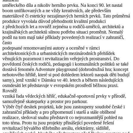
uměleckého díla a nikoliv herního prvku. Na konci 90. let nastal
boom unifikovaných a ne vždy kreativních, ale především
materiálově či esteticky nezajímavých herních prvků. Tato průměrná
produkce vyvolala důvod přehodnotit kvalitní produkci
z předchozích let a rovněž zejména u rodičů-umělců, architektů a
krajinářských architektů silnou potřebu situaci proměnit. Nemalý
podíl na tom mají také příklady povedených realizací v zahraničí,
často
podepsané renomovanými autory a oceněné v rámci
architektonických a urbanistických mezinárodních přehlídek
věnujících pozornost i revitalizacím veřejných prostranství. Do
povědomí českých rodičů, pedagogů i komunálních politiků se také
dostává fenomén Adventure playground (dobrodružná hra; koncept
nehotového hřiště, které si pod dohledem lektorů naopak děti budují
samy), jenž vznikl v Dánsku ve 40. letech a během následujících
osmdesáti let představuje v evropském prostředí běžnou praxi.
Rovněž
vzniká řada vědeckých hřišť, edukačně-sportovní prvky v přírodě,
samozřejmě skateparky a prostor pro parkour.
Výběr čtyř desítek projektů, kde jsou zastoupeny soudobé české i
zahraniční příklady a pro připomenutí i starší a stále oblíbené
realizace, sledoval snahu představit co nejrozmanitější pohled na
toto téma. Proto tu jsou projekty přinášející povedené řešení
revitalizací bývalého těžebního areálu, elektrárny, sídliště,