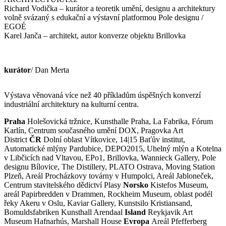
Richard Vodička – kurátor a teoretik umění, designu a architektury
volně svázaný s edukační a výstavní platformou Pole designu /
EGOÉ
Karel Janča – architekt, autor konverze objektu Brillovka
kurátor
/ Dan Merta
Výstava věnovaná více než 40 příkladům úspěšných konverzí
industriální architektury na kulturní centra.
Praha
Holešovická tržnice, Kunsthalle Praha, La Fabrika, Fórum
Karlín, Centrum současného umění DOX, Pragovka Art
District
ČR
Dolní oblast Vítkovice, 14|15 Baťův institut,
Automatické mlýny Pardubice, DEPO2015, Uhelný mlýn a Kotelna
v Libčicích nad Vltavou, EPo1, Brillovka, Wannieck Gallery, Pole
designu Bílovice, The Distillery, PLATO Ostrava, Moving Station
Plzeň, Areál Procházkovy továrny v Humpolci, Areál Jabloneček,
Centrum stavitelského dědictví Plasy
Norsko
Kistefos Museum,
areál Papirbredden v Drammen, Rockheim Museum, oblast podél
řeky Akeru v Oslu, Kaviar Gallery, Kunstsilo Kristiansand,
Bomuldsfabriken Kunsthall Arendaal
Island
Reykjavik Art
Museum Hafnarhús, Marshall House
Evropa
Areál Pfefferberg