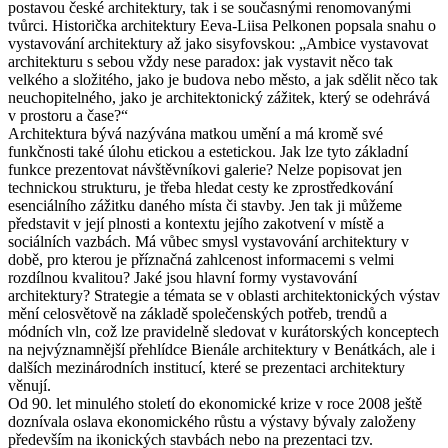
postavou české architektury, tak i se současnými renomovanými
tvůrci. Historička architektury Eeva‑Liisa Pelkonen popsala snahu o
vystavování architektury až jako sisyfovskou: „Ambice vystavovat
architekturu s sebou vždy nese paradox: jak vystavit něco tak
velkého a složitého, jako je budova nebo město, a jak sdělit něco tak
neuchopitelného, jako je architektonický zážitek, který se odehrává
v prostoru a čase?“
Architektura bývá nazývána matkou umění a má kromě své
funkčnosti také úlohu etickou a estetickou. Jak lze tyto základní
funkce prezentovat návštěvníkovi galerie? Nelze popisovat jen
technickou strukturu, je třeba hledat cesty ke zprostředkování
esenciálního zážitku daného místa či stavby. Jen tak ji můžeme
představit v její plnosti a kontextu jejího zakotvení v místě a
sociálních vazbách. Má vůbec smysl vystavování architektury v
době, pro kterou je příznačná zahlcenost informacemi s velmi
rozdílnou kvalitou? Jaké jsou hlavní formy vystavování
architektury? Strategie a témata se v oblasti architektonických výstav
mění celosvětově na základě společenských potřeb, trendů a
módních vln, což lze pravidelně sledovat v kurátorských konceptech
na nejvýznamnější přehlídce Bienále architektury v Benátkách, ale i
dalších mezinárodních institucí, které se prezentaci architektury
věnují.
Od 90. let minulého století do ekonomické krize v roce 2008 ještě
doznívala oslava ekonomického růstu a výstavy bývaly založeny
především na ikonických stavbách nebo na prezentaci tzv.