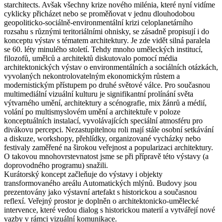
starchitects. Avšak všechny krize nového milénia, které nyní vidíme
cyklicky přicházet nebo se proměňovat v jednu dlouhodobou
geopoliticko‑sociálně‑environmentální krizi celoplanetárního
rozsahu s různými teritoriálními ohnisky, se zásadně propisují i do
konceptu výstav s tématem architektury. Je zde vidět silná paralela
se 60. léty minulého století. Tehdy mnoho uměleckých institucí,
filozofů, umělců a architektů diskutovalo pomocí média
architektonických výstav o environmentálních a sociálních otázkách,
vyvolaných nekontrolovatelným ekonomickým růstem a
modernistickým přístupem po druhé světové válce. Pro současnou
multimediální vizuální kulturu je signifikantní prolínání světa
výtvarného umění, architektury a scénografie, mix žánrů a médií,
volání po multismyslovém umění a architektuře v poloze
konceptuálních instalací, vyvolávajících speciální atmosféru pro
divákovu percepci. Nezastupitelnou roli mají stále osobní setkávání
a diskuze, workshopy, přehlídky, organizované vycházky nebo
festivaly zaměřené na širokou veřejnost a popularizaci architektury.
O takovou mnohovrstevnatost jsme se při přípravě této výstavy (a
doprovodného programu) snažili.
Kurátorský koncept začleňuje do výstavy i objekty
transformovaného areálu Automatických mlýnů. Budovy jsou
prezentovány jako výstavní artefakt s historickou a současnou
reflexí. Veřejný prostor je doplněn o architektonicko‑umělecké
intervence, které vedou dialog s historickou materií a vytvářejí nové
vazby v rámci vizuální komunikace.