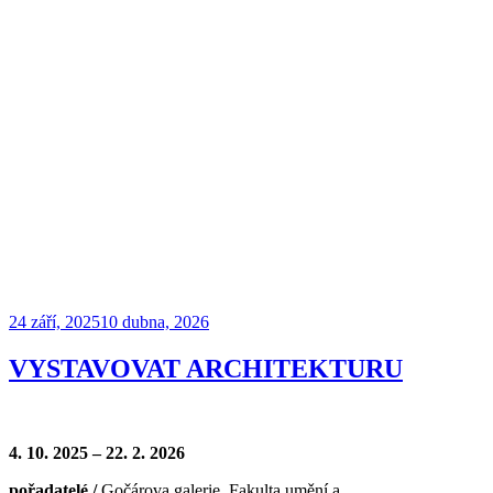
Publikováno
24 září, 2025
10 dubna, 2026
VYSTAVOVAT ARCHITEKTURU
4. 10. 2025 – 22. 2. 2026
pořadatelé /
Gočárova galerie, Fakulta umění a