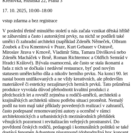
Krenovka, Husitská 22, Praha 3
17. 10. 2025, 10:00–18:00
vstup zdarma a bez registrace
V poslední třetině minulého století u nás začala vznikat dětská hřiště
se zábavními a často i autorskými prvky, na nichž se podíleli také
umělci či zahradní architekti (například Zdeněk Němeček, Olbram
Zoubek a Eva Kmentová v Praze, Kurt Gebauer v Ostravě,
Miroslav Jirava v Krnově, Vladimír Sitta, Tamara Divišková nebo
Zdeněk Macháček v Brně, Roman Richtermoc a Oldřich Semrád v
Hradci Králové). Bývala osamocená, ale často se stala ikonami a
řada z nich se dočkala i nedávné restaurace, byť pod novým
statusem uměleckého díla a nikoliv herního prvku. Na konci 90. let
nastal boom unifikovaných a ne vždy kreativních, ale především
materiálově či esteticky nezajímavých herních prvků. Tato průměrná
produkce vyvolala důvod přehodnotit kvalitní produkci z
předchozích let a rovněž zejména u rodičů-umělců, architektů a
krajinářských architektů silnou potřebu situaci proměnit. Nemalý
podíl na tom mají také příklady povedených realizací v zahraničí,
často podepsané renomovanými autory a oceněné v rámci
architektonických a urbanistických mezinárodních přehlídek
věnujících pozornost i revitalizacím veřejných prostranství. Do
povědomí českých rodičů, pedagogů i komunálních politiků se také
dostává fenomén Adventure playground (dobrodružná hra; koncept