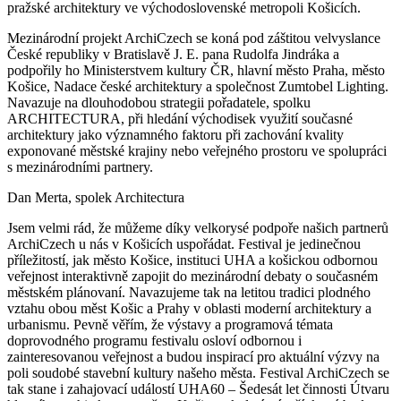
pražské architektury ve východoslovenské metropoli Košicích.
Mezinárodní projekt ArchiCzech se koná pod záštitou velvyslance
České republiky v Bratislavě J. E. pana Rudolfa Jindráka a
podpořily ho Ministerstvem kultury ČR, hlavní město Praha, město
Košice, Nadace české architektury a společnost Zumtobel Lighting.
Navazuje na dlouhodobou strategii pořadatele, spolku
ARCHITECTURA, při hledání východisek využití současné
architektury jako významného faktoru při zachování kvality
exponované městské krajiny nebo veřejného prostoru ve spolupráci
s mezinárodními partnery.
Dan Merta, spolek Architectura
Jsem velmi rád, že můžeme díky velkorysé podpoře našich partnerů
ArchiCzech u nás v Košicích uspořádat. Festival je jedinečnou
příležitostí, jak město Košice, instituci UHA a košickou odbornou
veřejnost interaktivně zapojit do mezinárodní debaty o současném
městském plánovaní. Navazujeme tak na letitou tradici plodného
vztahu obou měst Košic a Prahy v oblasti moderní architektury a
urbanismu. Pevně věřím, že výstavy a programová témata
doprovodného programu festivalu osloví odbornou i
zainteresovanou veřejnost a budou inspirací pro aktuální výzvy na
poli soudobé stavební kultury našeho města. Festival ArchiCzech se
tak stane i zahajovací událostí UHA60 – Šedesát let činnosti Útvaru