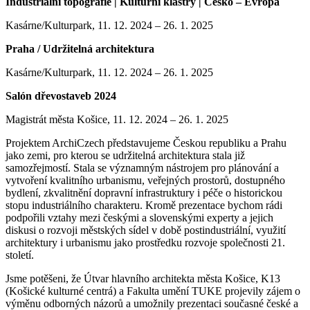
Industriální topografie | Kulturní klastry | Česko – Evropa
Kasárne/Kulturpark, 11. 12. 2024 – 26. 1. 2025
Praha / Udržitelná architektura
Kasárne/Kulturpark, 11. 12. 2024 – 26. 1. 2025
Salón dřevostaveb 2024
Magistrát města Košice, 11. 12. 2024 – 26. 1. 2025
Projektem ArchiCzech představujeme Českou republiku a Prahu
jako zemi, pro kterou se udržitelná architektura stala již
samozřejmostí. Stala se významným nástrojem pro plánování a
vytvoření kvalitního urbanismu, veřejných prostorů, dostupného
bydlení, zkvalitnění dopravní infrastruktury i péče o historickou
stopu industriálního charakteru. Kromě prezentace bychom rádi
podpořili vztahy mezi českými a slovenskými experty a jejich
diskusi o rozvoji městských sídel v době postindustriální, využití
architektury i urbanismu jako prostředku rozvoje společnosti 21.
století.
Jsme potěšeni, že Útvar hlavního architekta města Košice, K13
(Košické kulturné centrá) a Fakulta umění TUKE projevily zájem o
výměnu odborných názorů a umožnily prezentaci současné české a