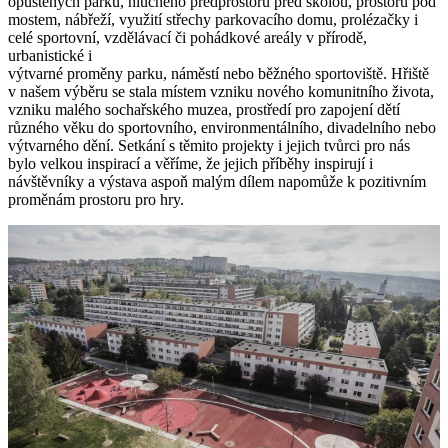
opuštěných parků, hluchého předprostoru před školou, prostoru pod
mostem, nábřeží, využití střechy parkovacího domu, prolézačky i
celé sportovní, vzdělávací či pohádkové areály v přírodě,
urbanistické i
výtvarné proměny parku, náměstí nebo běžného sportoviště. Hřiště
v našem výběru se stala místem vzniku nového komunitního života,
vzniku malého sochařského muzea, prostředí pro zapojení dětí
různého věku do sportovního, environmentálního, divadelního nebo
výtvarného dění. Setkání s těmito projekty i jejich tvůrci pro nás
bylo velkou inspirací a věříme, že jejich příběhy inspirují i
návštěvníky a výstava aspoň malým dílem napomůže k pozitivním
proměnám prostoru pro hry.