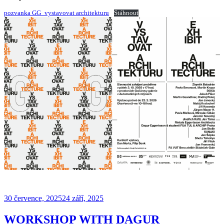
pozvanka GG_vystavovat architekturu
Stáhnout
Publikováno
30 července, 2025
24 září, 2025
WORKSHOP WITH DAGUR