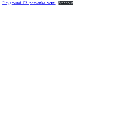
Playground_P3_pozvanka_verni
Stáhnout