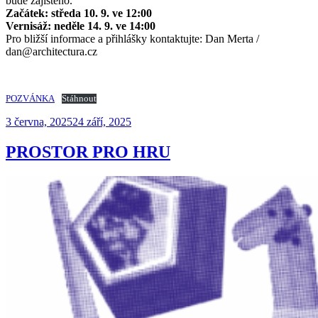
bude zajištěno.
Začátek: středa 10. 9. ve 12:00
Vernisáž: neděle 14. 9. ve 14:00
Pro bližší informace a přihlášky kontaktujte: Dan Merta /
dan@architectura.cz
POZVÁNKA
Stáhnout
Publikováno
3 června, 2025
24 září, 2025
PROSTOR PRO HRU