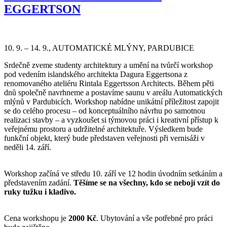
EGGERTSON
10. 9. – 14. 9., AUTOMATICKÉ MLÝNY, PARDUBICE
Srdečně zveme studenty architektury a umění na tvůrčí workshop
pod vedením islandského architekta Dagura Eggertsona z
renomovaného ateliéru Rintala Eggertsson Architects. Během pěti
dnů společně navrhneme a postavíme saunu v areálu Automatických
mlýnů v Pardubicích. Workshop nabídne unikátní příležitost zapojit
se do celého procesu – od konceptuálního návrhu po samotnou
realizaci stavby – a vyzkoušet si týmovou práci i kreativní přístup k
veřejnému prostoru a udržitelné architektuře. Výsledkem bude
funkční objekt, který bude představen veřejnosti při vernisáži v
neděli 14. září.
Workshop začíná ve středu 10. září ve 12 hodin úvodním setkáním a
představením zadání.
Těšíme se na všechny, kdo se nebojí vzít do
ruky tužku i kladivo.
Cena workshopu je
2000 Kč
. Ubytování a vše potřebné pro práci