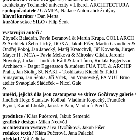
architektury Technické univerzity v Liberci, ARCHITECTURA
spolupořadatelé /
GAMPA, Nadace Automatické mlýny
hlavní kurátor /
Dan Merta
kurátor sekce SILO /
Filip Šenk
vystavující autoři /
Zbyněk Baladrán, Pavla Beranová & Martin Krupa, COLLARCH
& Architekti Šebo Lichý, DOXA, Jakub Fišer, Martin Gsandtner &
Ondřej Pokoj, Jan Janecký, Matěj Kratochvíl, Jiří Kovanda, Jürgen
Mayer H., MCA – Pavla Melková & Miroslav Cikán, Jaromír
Novotný, JinJan – Jindřich Ráftl & Jan Tůma, Rintala Eggertsson
Architects – Dagur Eggertsson & studenti FUA TUL & ARCHIP
Praha, Jan Stolín, SUNAKI – Toshikatsu Kiuchi & Taichi
Sunayama, Jan Šépka, Jiří Vítek, Jan Vranovský, FA VUT Brno
ateliér Svatopluk Sládeček – Nicol Gale
&
umělci, jejichž díla jsou zastoupena ve sbírce Gočárovy galerie /
Jindřich Hegr, Stanislav Kolíbal, Vladimír Kopecký, František
Kyncl, Kamil Lhoták, Jaroslav Paur, Vladimír Preclík
produkce /
Klára Pučerová, Jakub Semerád
grafický design /
Milan Nedvěd
architektura výstavy /
Iva Dvořáková, Jakub Fišer
redakce textů /
Klára Pučerová, Jana Palacká
překlad /
Vít Zelinka