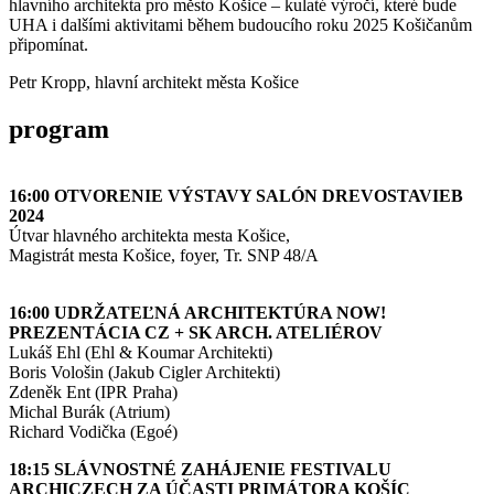
hlavního architekta pro město Košice – kulaté výročí, které bude
UHA i dalšími aktivitami během budoucího roku 2025 Košičanům
připomínat.
Petr Kropp, hlavní architekt města Košice
program
16:00 OTVORENIE VÝSTAVY SALÓN DREVOSTAVIEB
2024
Útvar hlavného architekta mesta Košice,
Magistrát mesta Košice, foyer, Tr. SNP 48/A
16:00 UDRŽATEĽNÁ ARCHITEKTÚRA NOW!
PREZENTÁCIA CZ + SK ARCH. ATELIÉROV
Lukáš Ehl (Ehl & Koumar Architekti)
Boris Vološin (Jakub Cigler Architekti)
Zdeněk Ent (IPR Praha)
Michal Burák (Atrium)
Richard Vodička (Egoé)
18:15 SLÁVNOSTNÉ ZAHÁJENIE FESTIVALU
ARCHICZECH ZA ÚČASTI PRIMÁTORA KOŠÍC