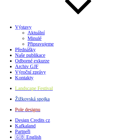
Výstavy
Aktuální
Minulé
Připravujeme
Přednášky
Naše publikace
Odborné exkurze
Archiv GJF
Výroční zprávy
Kontakty
Landscape Festival
Žižkovská spojka
Pole designu
Design Credits cz
Kafkaland
Partneři
🇬🇧 English