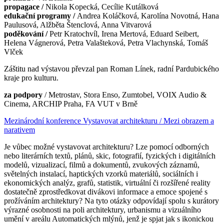
propagace /
Nikola Kopecká, Cecílie Kutálková
edukační programy /
Andrea Koláčková, Karolína Novotná, Hana
Paulusová, Alžběta Štenclová, Anna Vitvarová
poděkování /
Petr Kratochvíl, Irena Mertová, Eduard Seibert,
Helena Vágnerová, Petra Valašteková, Petra Vlachynská, Tomáš
Vlček
Záštitu nad výstavou převzal pan Roman Línek, radní Pardubického
kraje pro kulturu.
za podpory
/ Metrostav, Stora Enso, Zumtobel, VOIX Audio &
Cinema, ARCHIP Praha, FA VUT v Brně
Mezinárodní konference Vystavovat architekturu / Mezi obrazem a
narativem
Je vůbec možné vystavovat architekturu? Lze pomocí odborných
nebo literárních textů, plánů, skic, fotografií, fyzických i digitálních
modelů, vizualizací, filmů a dokumentů, zvukových záznamů,
světelných instalací, haptických vzorků materiálů, sociálních i
ekonomických analýz, grafů, statistik, virtuální či rozšířené reality
dostatečně zprostředkovat divákovi informace a emoce spojené s
prožíváním architektury? Na tyto otázky odpovídají spolu s kurátory
výrazné osobnosti na poli architektury, urbanismu a vizuálního
umění v areálu Automatických mlýnů, jenž je spjat jak s ikonickou