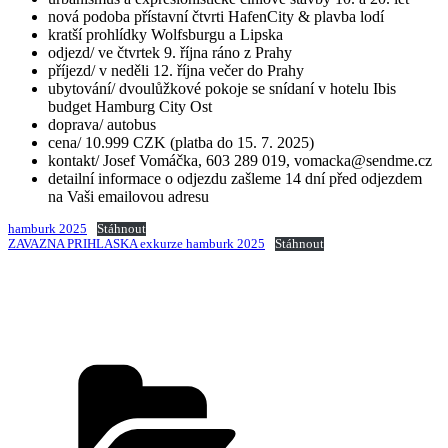
nová podoba přístavní čtvrti HafenCity & plavba lodí
kratší prohlídky Wolfsburgu a Lipska
odjezd/ ve čtvrtek 9. října ráno z Prahy
příjezd/ v neděli 12. října večer do Prahy
ubytování/ dvoulůžkové pokoje se snídaní v hotelu Ibis
budget Hamburg City Ost
doprava/ autobus
cena/ 10.999 CZK (platba do 15. 7. 2025)
kontakt/ Josef Vomáčka, 603 289 019, vomacka@sendme.cz
detailní informace o odjezdu zašleme 14 dní před odjezdem
na Vaši emailovou adresu
hamburk 2025
Stáhnout
ZAVAZNA PRIHLASKA exkurze hamburk 2025
Stáhnout
Rubriky