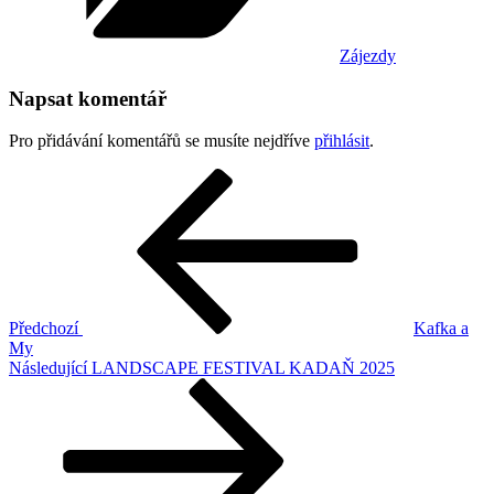
Zájezdy
Napsat komentář
Pro přidávání komentářů se musíte nejdříve
přihlásit
.
Navigace
Předchozí
příspěvek
pro
příspěvek
Předchozí
Kafka a
My
Následující
Následující
LANDSCAPE FESTIVAL KADAŇ 2025
příspěvek