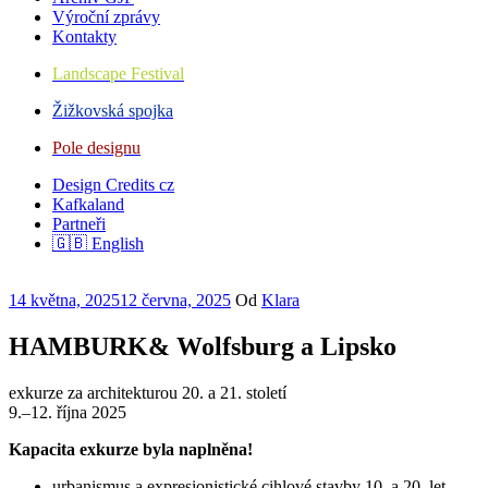
Výroční zprávy
Kontakty
Landscape Festival
Žižkovská spojka
Pole designu
Design Credits cz
Kafkaland
Partneři
🇬🇧 English
Publikováno
14 května, 2025
12 června, 2025
Od
Klara
HAMBURK& Wolfsburg a Lipsko
exkurze za architekturou 20. a 21. století
9.–12. října 2025
Kapacita exkurze byla naplněna!
urbanismus a expresionistické cihlové stavby 10. a 20. let