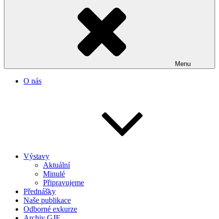
Menu
O nás
Výstavy
Aktuální
Minulé
Připravujeme
Přednášky
Naše publikace
Odborné exkurze
Archiv GJF